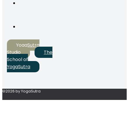
YogaSutra
Studio
The
School of
YogaSutra
©2026 by YogaSutra