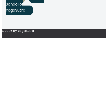
School of
YogaSutra
©2026 by YogaSutra