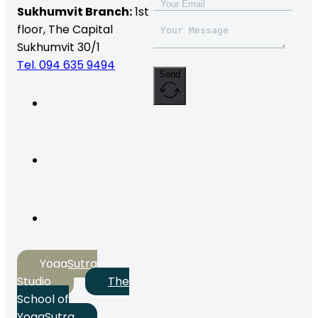
Sukhumvit Branch:
1st
floor, The Capital
Sukhumvit 30/1
Tel. 094 635 9494
Send
YogaSutra
Studio
The
School of
YogaSutra